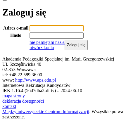
Zaloguj się
Adres e-mail
Hasło
nie pamiętam hasła
Zaloguj się
utwórz konto
Akademia Pedagogiki Specjalnej im. Marii Grzegorzewskiej
Ul. Szczęśliwicka 40
02-353 Warszawa
tel: +48 22 589 36 00
www:
http://www.aps.edu.pl
Internetowa Rekrutacja Kandydatów
IRK 1.16.4 (56d7dba2-dirty) :: 2024-06-10
mapa strony
deklaracja dostępności
kontakt
Międzyuniwersyteckie Centrum Informatyzacji
. Wszystkie prawa
zastrzeżone.