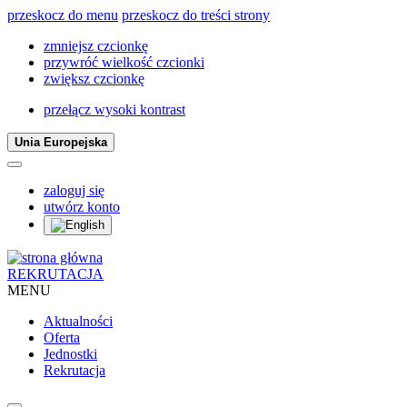
przeskocz do menu
przeskocz do treści strony
zmniejsz czcionkę
przywróć wielkość czcionki
zwiększ czcionkę
przełącz wysoki kontrast
Unia Europejska
zaloguj się
utwórz konto
REKRUTACJA
MENU
Aktualności
Oferta
Jednostki
Rekrutacja