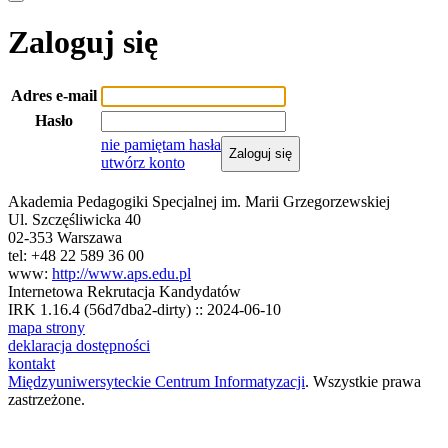
Zaloguj się
Adres e-mail
Hasło
nie pamiętam hasła
Zaloguj się
utwórz konto
Akademia Pedagogiki Specjalnej im. Marii Grzegorzewskiej
Ul. Szczęśliwicka 40
02-353 Warszawa
tel: +48 22 589 36 00
www:
http://www.aps.edu.pl
Internetowa Rekrutacja Kandydatów
IRK 1.16.4 (56d7dba2-dirty) :: 2024-06-10
mapa strony
deklaracja dostępności
kontakt
Międzyuniwersyteckie Centrum Informatyzacji
. Wszystkie prawa
zastrzeżone.