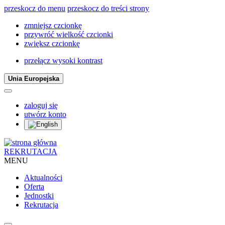
przeskocz do menu
przeskocz do treści strony
zmniejsz czcionkę
przywróć wielkość czcionki
zwiększ czcionkę
przełącz wysoki kontrast
Unia Europejska
zaloguj się
utwórz konto
REKRUTACJA
MENU
Aktualności
Oferta
Jednostki
Rekrutacja