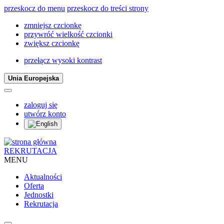
przeskocz do menu
przeskocz do treści strony
zmniejsz czcionkę
przywróć wielkość czcionki
zwiększ czcionkę
przełącz wysoki kontrast
Unia Europejska
zaloguj się
utwórz konto
REKRUTACJA
MENU
Aktualności
Oferta
Jednostki
Rekrutacja