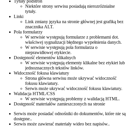
Tytuły podstron
Niektóre strony serwisu posiadają nierozróżnialne
tytuły.
Linki
Link zmiany języka na stronie głównej jest grafiką bez
znacznika ALT.
Pola formularzy
W serwisie występują formularze z problemami dot.
właściwej sygnalizacji błędnego wypełnienia danych.
W serwisie występują pola formularza o
nieprawidłowej etykiecie.
Dostępność elementów klikalnych
W serwisie występują elementy klikalne bez etykiet lub
jednoznacznych tekstów linków.
Widoczność fokusa klawiatury
Strona główna serwisu może ukrywać widoczność
fokusu klawiatury.
Serwis może ukrywać widoczność fokusu klawiatury.
Walidacja HTML/CSS
W serwisie występują problemy z walidacją HTML.
Dostępność materiałów zamieszczonych na stronie
Serwis może posiadać odnośniki do dokumentów, które nie są
dostępne..
Serwis może zawierać materiały wideo bez napisów..