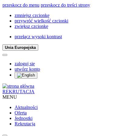
przeskocz do menu
przeskocz do treści strony
zmniejsz czcionkę
przywróć wielkość czcionki
zwiększ czcionkę
przełącz wysoki kontrast
Unia Europejska
zaloguj się
utwórz konto
REKRUTACJA
MENU
Aktualności
Oferta
Jednostki
Rekrutacja