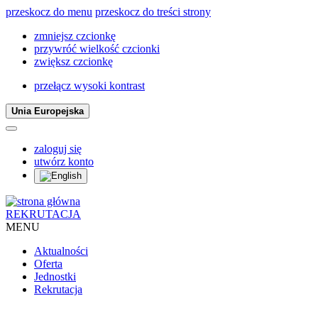
przeskocz do menu
przeskocz do treści strony
zmniejsz czcionkę
przywróć wielkość czcionki
zwiększ czcionkę
przełącz wysoki kontrast
Unia Europejska
zaloguj się
utwórz konto
REKRUTACJA
MENU
Aktualności
Oferta
Jednostki
Rekrutacja