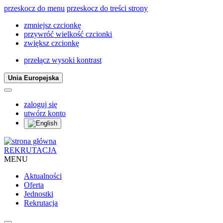
przeskocz do menu
przeskocz do treści strony
zmniejsz czcionkę
przywróć wielkość czcionki
zwiększ czcionkę
przełącz wysoki kontrast
Unia Europejska
zaloguj się
utwórz konto
REKRUTACJA
MENU
Aktualności
Oferta
Jednostki
Rekrutacja